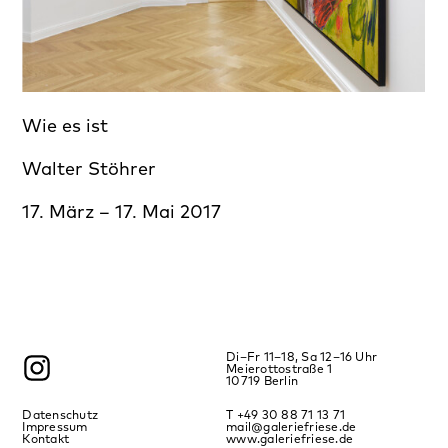
Wie es ist
Walter Stöhrer
17. März – 17. Mai 2017
Di–Fr 11–18, Sa 12–16 Uhr
Meierottostraße 1
10719 Berlin
Datenschutz
T +49 30 88 71 13 71
Impressum
mail@galeriefriese.de
Kontakt
www.galeriefriese.de