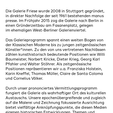
Die Galerie Friese wurde 2008 in Stuttgart gegründet,
in direkter Nachfolge der seit 1961 bestehenden manus
presse. Im Frühjahr 2015 zog die Galerie nach Berlin in
einen Gründerzeitbau am Fasanenplatz, gelegen
im ehemaligen West-Berliner Galerienviertel.
Das Galerieprogramm spannt einen weiten Bogen von
der Klassischen Moderne bis zu jungen zeitgenössischen
Künstler*innen. Zu den von uns vertretenen Nachlässen
zählen kunsthistorisch bedeutende Positionen wie Willi
Baumeister, Norbert Kricke, Dieter Krieg, Georg Karl
Pfahler und Walter Stöhrer. Als zeitgenössische
Positionen repräsentieren wir u.a. Franziska Holstein,
Karin Kneffel, Thomas Müller, Claire de Santa Coloma
und Cornelius Völker.
Durch unser prononciertes Vermittlungsprogramm
fungiert die Galerie als wahrhaftiger Ort des kulturellen
Austauschs. Unsere epochenübergreifende und zugleich
auf die Malerei und Zeichnung fokussierte Ausrichtung
bietet vielfältige Anknüpfungspunkte, die diesen Medien
eigenen historischen Entwicklungen, Themen und