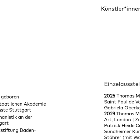
Künstler*inne
Einzelausste
2025
Thomas Mü
. geboren
Saint Paul de V
taatlichen Akademie
Gabriela Oberk
nste Stuttgart
2023
Thomas Mü
anistik an der
Art, London
|
Ze
gart
Patrick Heide 
stiftung Baden-
Sundheimer Kun
Stöhrer (mit Wa