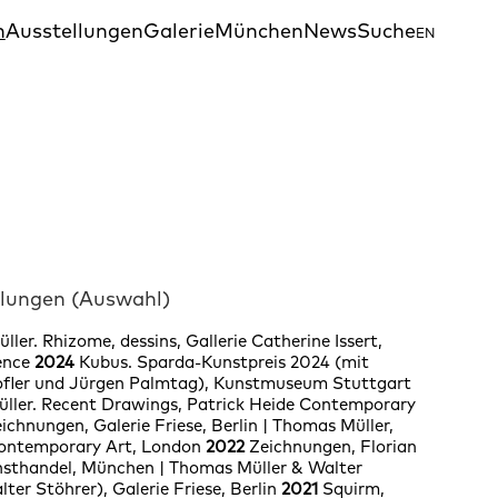
n
Ausstellungen
Galerie
München
News
Suche
EN
llungen (Auswahl)
ller. Rhizome, dessins, Gallerie Catherine Issert,
ence
2024
Kubus. Sparda-Kunstpreis 2024 (mit
ofler und Jürgen Palmtag), Kunstmuseum Stuttgart
ller. Recent Drawings, Patrick Heide Contemporary
ichnungen, Galerie Friese, Berlin
|
Thomas Müller,
Contemporary Art, London
2022
Zeichnungen, Florian
sthandel, München
|
Thomas Müller & Walter
lter Stöhrer), Galerie Friese, Berlin
2021
Squirm,