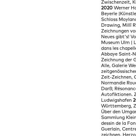
Zwischenzeit, 
2020
Werner Ha
Beyerle |Künst
Schloss Moyland
Drawing, Millî 
Zeichnungen von
Neues gibt's! 
Museum Ulm | La
dans les chapell
Abbaye Saint-Ni
Zeichnung der 
Alle, Galerie We
zeitgenössisch
Zeit-Zeichnen, G
Normandie Rouen,
Darß; Résonanc
Autofiktionen.
Ludwigshafen
2
Württemberg, Z
Über den Umgan
Sammlung Klei
dessin de la Fo
Guerlain, Centr
zeichnen, Herz