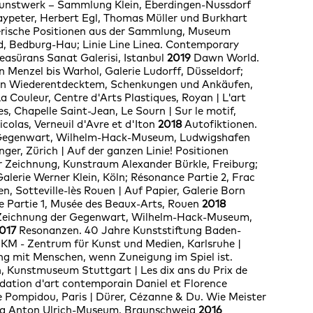
Kunstwerk – Sammlung Klein, Eberdingen-Nussdorf
ypeter, Herbert Egl, Thomas Müller und Burkhart
lerische Positionen aus der Sammlung, Museum
, Bedburg-Hau; Linie Line Linea. Contemporary
Reasürans Sanat Galerisi, Istanbul
2019
Dawn World.
 Menzel bis Warhol, Galerie Ludorff, Düsseldorf;
Von Wiederentdecktem, Schenkungen und Ankäufen,
 Couleur, Centre d'Arts Plastiques, Royan | L'art
es, Chapelle Saint-Jean, Le Sourn | Sur le motif,
colas, Verneuil d'Avre et d'Iton
2018
Autofiktionen.
Gegenwart, Wilhelm-Hack-Museum, Ludwigshafen
nger, Zürich | Auf der ganzen Linie! Positionen
er Zeichnung, Kunstraum Alexander Bürkle, Freiburg;
alerie Werner Klein, Köln; Résonance Partie 2, Frac
 Sotteville-lès Rouen | Auf Papier, Galerie Born
e Partie 1, Musée des Beaux-Arts, Rouen
2018
 Zeichnung der Gegenwart, Wilhelm-Hack-Museum,
017
Resonanzen. 40 Jahre Kunststiftung Baden-
KM - Zentrum für Kunst und Medien, Karlsruhe
|
g mit Menschen, wenn Zuneigung im Spiel ist.
n, Kunstmuseum Stuttgart
|
Les dix ans du Prix de
ndation d'art contemporain Daniel et Florence
e Pompidou, Paris
|
Dürer, Cézanne & Du. Wie Meister
og Anton Ulrich-Museum, Braunschweig
2016