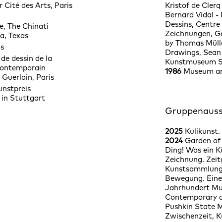
 Cité des Arts, Paris
Kristof de Clerq
Bernard Vidal -
Dessins, Centre
e, The Chinati
Zeichnungen, Gal
a, Texas
by Thomas Müll
is
Drawings, Sean 
de dessin de la
Kunstmuseum S
contemporain
1986
Museum a
 Guerlain, Paris
nstpreis
 in Stuttgart
Gruppenauss
2025
Kulikunst
2024
Garden of 
Ding! Was ein K
Zeichnung. Zeit
Kunstsammlunge
Bewegung.
Eine
Jahrhundert
Mu
Contemporary d
Pushkin State 
Zwischenzeit, 