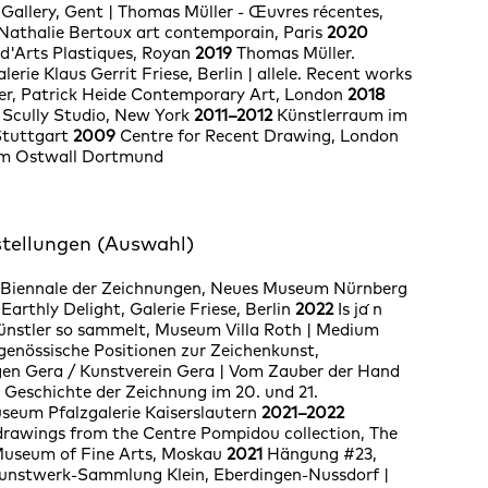
 Gallery, Gent
|
Thomas Müller - Œuvres récentes,
 Nathalie Bertoux art contemporain, Paris
2020
 d'Arts Plastiques, Royan
2019
Thomas Müller.
erie Klaus Gerrit Friese, Berlin
|
allele. Recent works
er, Patrick Heide Contemporary Art, London
2018
Scully Studio, New York
2011–2012
Künstlerraum im
tuttgart
2009
Centre for Recent Drawing, London
m Ostwall Dortmund
tellungen (Auswahl)
. Biennale der Zeichnungen, Neues Museum Nürnberg
Earthly Delight, Galerie Friese, Berlin
2022
Is ja ́n
ünstler so sammelt, Museum Villa Roth | Medium
genössische Positionen zur Zeichenkunst,
n Gera / Kunstverein Gera | Vom Zauber der Hand
 Geschichte der Zeichnung im 20. und 21.
seum Pfalzgalerie Kaiserslautern
2021–2022
rawings from the Centre Pompidou collection, The
Museum of Fine Arts, Moskau
2021
Hängung #23,
Kunstwerk-Sammlung Klein, Eberdingen-Nussdorf |