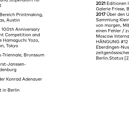
2021
Editionen I,
t
Galerie Friese, 
2017
Über den U
Bereich Printmaking,
Sammlung Klein
as, Austin
von morgen, Mä
 100th Anniversary
einen Fehler / z
int Competition and
Moscow Internat
ée Hamaguchi Yozo,
HÄNGUNG #12 W
on, Tokyo
Eberdingen-Nuss
zeitgenössische
ik-Triennale, Brunssum
Berlin.Status [2
rst-Janssen-
ldenburg
der Konrad Adenauer
 in Berlin