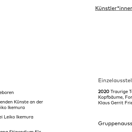
Künstler*inne
Einzelausste
2020
Traurige T
geboren
Kopfbäume, For
denden Künste an der
Klaus Gerrit Fri
eiko Ikemura
ei Leiko Ikemura
Gruppenauss
ana Stipendium für