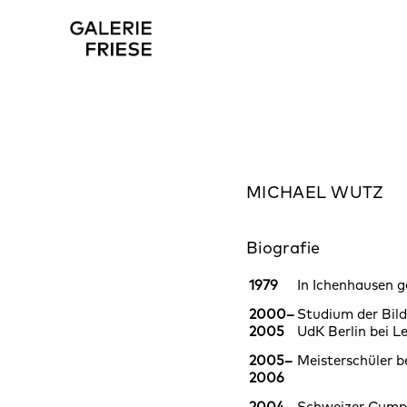
MICHAEL WUTZ
Biografie
1979
In Ichenhausen 
2000–
Studium der Bil
2005
UdK Berlin bei L
2005–
Meisterschüler b
2006
2004
Schweizer Cump