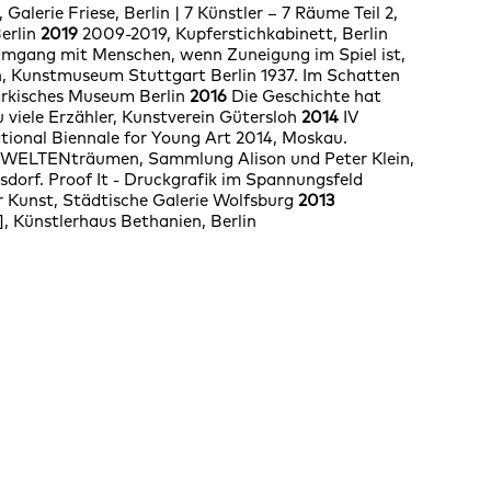
 Galerie Friese, Berlin | 7 Künstler – 7 Räume Teil 2,
Berlin
2019
2009-2019, Kupferstichkabinett, Berlin
mgang mit Menschen, wenn Zuneigung im Spiel ist,
, Kunstmuseum Stuttgart Berlin 1937. Im Schatten
rkisches Museum Berlin
2016
Die Geschichte hat
u viele Erzähler, Kunstverein Gütersloh
2014
IV
ional Biennale for Young Art 2014, Moskau.
ELTENträumen, Sammlung Alison und Peter Klein,
dorf. Proof It - Druckgrafik im Spannungsfeld
r Kunst, Städtische Galerie Wolfsburg
2013
], Künstlerhaus Bethanien, Berlin