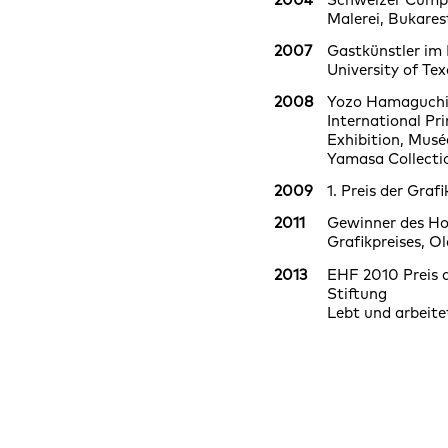
Malerei, Bukares
2007
Gastkünstler im 
University of Tex
2008
Yozo Hamaguchi
International Pr
Exhibition, Mus
Yamasa Collecti
2009
1. Preis der Graf
2011
Gewinner des Ho
Grafikpreises, O
2013
EHF 2010 Preis 
Stiftung
Lebt und arbeitet