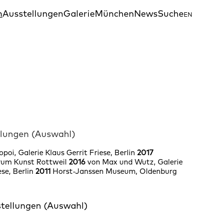
n
Ausstellungen
Galerie
München
News
Suche
EN
llungen (Auswahl)
opoi, Galerie Klaus Gerrit Friese, Berlin
2017
um Kunst Rottweil
2016
von Max und Wutz, Galerie
ese, Berlin
2011
Horst-Janssen Museum, Oldenburg
tellungen (Auswahl)