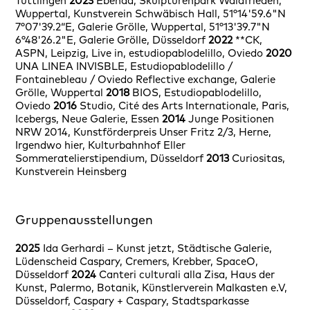
Tuttlingen
2023
Ebenda, Skulpturenpark Waldfrieden,
Wuppertal, Kunstverein Schwäbisch Hall, 51°14'59.6"N
7°07'39.2“E, Galerie Grölle, Wuppertal, 51°13'39.7"N
6°48'26.2"E
,
Galerie Grölle, Düsseldorf
2022
**CK,
ASPN, Leipzig, Live in, estudiopablodelillo, Oviedo
2020
UNA LINEA INVISBLE, Estudiopablodelillo /
Fontainebleau / Oviedo Reflective exchange, Galerie
Grölle, Wuppertal
2018
BIOS, Estudiopablodelillo,
Oviedo
2016
Studio, Cité des Arts Internationale, Paris,
Icebergs, Neue Galerie, Essen
2014
Junge Positionen
NRW 2014, Kunstförderpreis Unser Fritz 2/3, Herne,
Irgendwo hier, Kulturbahnhof Eller
Sommeratelierstipendium, Düsseldorf
2013
Curiositas,
Kunstverein Heinsberg
Gruppenausstellungen
2025
Ida Gerhardi – Kunst jetzt, Städtische Galerie,
Lüdenscheid Caspary, Cremers, Krebber, SpaceO,
Düsseldorf
2024
Canteri culturali alla Zisa, Haus der
Kunst, Palermo, Botanik, Künstlerverein Malkasten e.V,
Düsseldorf,
Caspary + Caspary, Stadtsparkasse