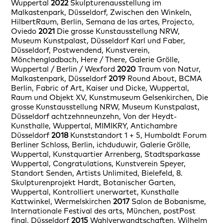
Wuppertal
2022
Skulpturenausstellung im
Malkastenpark, Düsseldorf, Zwischen den Winkeln,
HilbertRaum, Berlin, Semana de las artes, Projecto,
Oviedo
2021
Die grosse Kunstausstellung NRW,
Museum Kunstpalast, Düsseldorf Karl und Faber,
Düsseldorf, Postwendend, Kunstverein,
Mönchengladbach, Here / There, Galerie Grölle,
Wuppertal / Berlin / Wexford
2020
Traum von Natur,
Malkastenpark, Düsseldorf
2019
Round About, BCMA
Berlin, Fabric of Art, Kaiser und Dicke, Wuppertal,
Raum und Objekt XV, Kunstmuseum Gelsenkirchen, Die
grosse Kunstausstellung NRW, Museum Kunstpalast,
Düsseldorf achtzehnneunzehn, Von der Heydt-
Kunsthalle, Wuppertal, MIMIKRY, Antichambre
Düsseldorf
2018
Kunststandort 1 + 5, Humboldt Forum
Berliner Schloss, Berlin, ichduduwir, Galerie Grölle,
Wuppertal, Kunstquartier Arrenberg, Stadtsparkasse
Wuppertal, Congratulations, Kunstverein Speyer,
Standort Senden, Artists Unlimited, Bielefeld, 8.
Skulpturenprojekt Hardt, Botanischer Garten,
Wuppertal, Kontrolliert unerwartet, Kunsthalle
Kattwinkel, Wermelskirchen
2017
Salon de Bobanisme,
Internationale Festival des arts, München, postPost
final, Düsseldorf
2015
Wahlverwandtschaften, Wilhelm