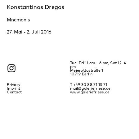
Konstantinos Dregos
Mnemonis
27. Mai - 2. Juli 2016
Tue–Fri 11 am – 6 pm, Sat 12–4
pm
Meierottostraße 1
10719 Berlin
Privacy
T +49 30 88 71 13 71
Imprint
mail@galeriefriese.de
Contact
www.galeriefriese.de