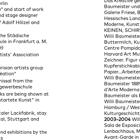
Das Kreative ge
rlin
Baumeister und
 and start of work
Galerie Friese, 
nd stage designer
Hessisches Lan
 Adolf Hölzel and
Moderne, Kunst
KEINEN, SCHIR
the Städische
Willi Baumeister
le in Frankfurt a. M.
Buttermilch, K
e)
Centre Pompido
Harvard Art M
ists' Association
Zeichner. Figur 
Kupferstichkabi
isian artists group
Papier...Arbeit
éation“
Willi Baumeiste
issal from the
Baumeister 188
gewerbeschule
d'Arte Moderna
ks are being shown at
Baumeister als
ntartete Kunst" in
Willi Baumeiste
Hamburg / West
ler Lackfabrik, stay
Kulturgeschich
l, Stuttgart and
2003–2004
Wil
Sala de Exposic
Lenbachhaus, 
nd exhibitions by the
Avant-Garde in 
ts