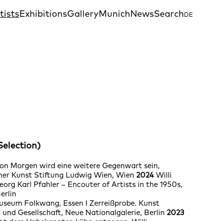
tists
Exhibitions
Gallery
Munich
News
Search
DE
Selection)
on Morgen wird eine weitere Gegenwart sein,
r Kunst Stiftung Ludwig Wien, Wien
2024
Willi
org Karl Pfahler – Encouter of Artists in the 1950s,
erlin
Museum Folkwang, Essen I Zerreißprobe. Kunst
 und Gesellschaft, Neue Nationalgalerie, Berlin
2023