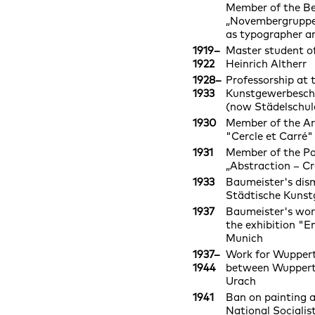
Member of the Be
„Novembergruppe“
as typographer a
1919–
Master student of
1922
Heinrich Altherr
1928–
Professorship at 
1933
Kunstgewerbeschu
(now Städelschul
1930
Member of the Art
"Cercle et Carré"
1931
Member of the Par
„Abstraction – Cr
1933
Baumeister's dism
Städtische Kunst
1937
Baumeister's wor
the exhibition "E
Munich
1937–
Work for Wupperta
1944
between Wupperta
Urach
1941
Ban on painting a
National Socialis