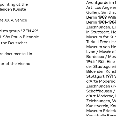
Avantgarde im 
 painting at the
Art, Los Angeles
denden Künste
Gallery, Smiths
Berlin
1989
Will
he XXIV. Venice
Berlin
1981–198
Zeichnungen. Ei
tists group "ZEN 49"
in Stuttgart. H
 I. São Paulo Biennale
Museum for Kun
Turku I Frans Ha
 the Deutscher
Museum van Hee
Lyon / Musée d'
the documenta I in
Bordeaux / Mus
1945-1955. Eine
or of the Vienna
der Staatsgaler
Bildenden Künst
Stuttgart
1971
W
d'Arte Modern
Zeichnungen (Pe
Schaffhausen / 
d'Art Moderne, 
Zeichnungen, W
Kunstverein, Ka
Museum Frideri
Kunsthalle Base