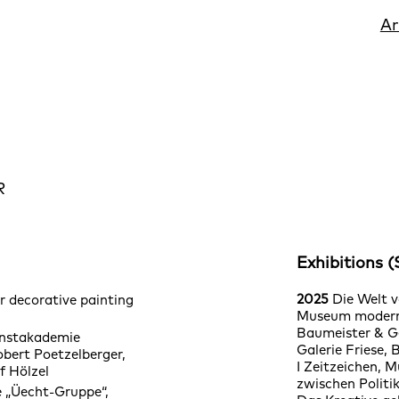
Ar
R
Exhibitions (
t
2025
Die Welt v
r decorative painting
Museum moderne
Baumeister & Ge
unstakademie
Galerie Friese, B
bert Poetzelberger,
I Zeitzeichen, 
f Hölzel
zwischen Politik
e „Üecht-Gruppe“,