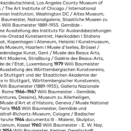
Nazideutschland, Los Angeles County Museum of
 / The Art Institute of Chicago / International
onian Institution, Washington DC / Altes Museum,
i Baumeister, Nationalgalerie, Staatliche Museen zu
4
Willi Baumeister 1889-1955. Gemälde -
ne Ausstellung des Instituts für Auslandsbeziehungen
enie-Onstad Kunstsentret, Høvikodden I Statens
st, Kopenhagen I Ateneum, Helsinki I Kunstmuseum,
ls Museum, Haarlem I Musée d'Ixelles, Brüssel /
dendagse Kunst, Gent / Musée des Beaux Arts,
Art Moderne, Straßburg / Galérie des Beaux-Arts,
ée de l'Etat, Luxembourg
1979
Willi Baumeister
 Ausstellung des Württembergischen Kunstvereins,
ie Stuttgart und der Staatlichen Akademie der
e in Stuttgart, Württembergischer Kunstverein,
illi Baumeister (1889-1955), Galleria Nazionale
a, Rome
1966–1967
Willi Baumeister - Gemälde,
intures, Dessins), Museum zu Allerheiligen,
Musée d'Art et d'Histoire, Geneva / Musée National
Paris
1965
Willi Baumeister, Gemälde und
allraf-Richartz-Museum, Cologne / Badischer
rlsruhe
1964
documenta III - Malerei, Skulptur,
cianum, Kassel
1960
Willi Baumeister - E. W. Nay,
l
1956
Willi Baumeister, Kestner-Gesellschaft,