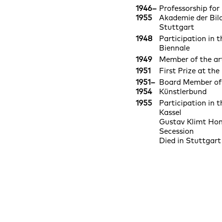
1946–
Professorship for
1955
Akademie der Bil
Stuttgart
1948
Participation in t
Biennale
1949
Member of the ar
1951
First Prize at the
1951–
Board Member of
1954
Künstlerbund
1955
Participation in 
Kassel
Gustav Klimt Hon
Secession
Died in Stuttgart