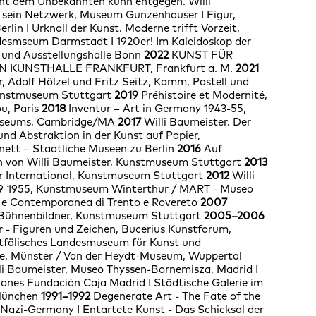
ht dem Unbekannten kühn entgegen. Willi
 sein Netzwerk, Museum Gunzenhauser I
Figur,
Berlin I Urknall der Kunst. Moderne trifft Vorzeit,
desmseum Darmstadt I 1920er! Im Kaleidoskop der
 und Ausstellungshalle Bonn
2022
KUNST FÜR
N KUNSTHALLE FRANKFURT, Frankfurt a. M.
2021
, Adolf Hölzel und Fritz Seitz, Kamm, Pastell und
unstmuseum Stuttgart
2019
Préhistoire et Modernité,
u, Paris
2018
Inventur – Art in Germany 1943-55,
useums, Cambridge/MA
2017
Willi Baumeister. Der
und Abstraktion in der Kunst auf Papier,
nett – Staatliche Museen zu Berlin
2016
Auf
en von Willi Baumeister, Kunstmuseum Stuttgart
2013
r International, Kunstmuseum Stuttgart
2012
Willi
9-1955, Kunstmuseum Winterthur / MART - Museo
 e Contemporanea di Trento e Rovereto
2007
 Bühnenbildner, Kunstmuseum Stuttgart
2005–2006
r - Figuren und Zeichen, Bucerius Kunstforum,
fälisches Landesmuseum für Kunst und
te, Münster / Von der Heydt-Museum, Wuppertal
li Baumeister, Museo Thyssen-Bornemisza, Madrid I
iones Fundación Caja Madrid I Städtische Galerie im
München
1991–1992
Degenerate Art - The Fate of the
Nazi-Germany I Entartete Kunst - Das Schicksal der